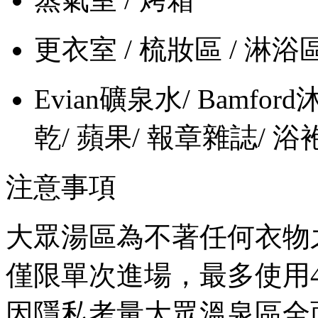
更衣室 / 梳妝區 / 淋浴區
Evian礦泉水/ Bamf
乾/ 蘋果/ 報章雜誌/ 浴袍
注意事項
大眾湯區為不著任何衣物
僅限單次進場，最多使用
因隱私考量大眾溫泉區全