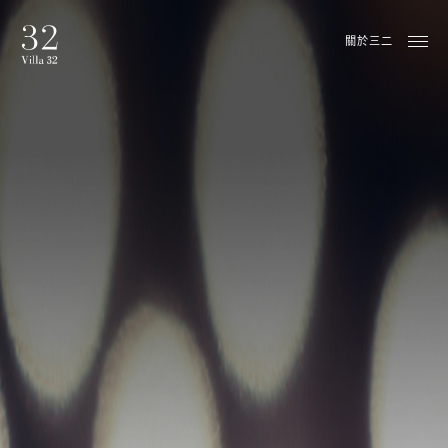
三二行館僅接待16歲以上貴賓
關於三二
聯絡資訊
三二行館
11243 台北市北投區中山路32號
T
+886 2 6611 8888
F
+886 2 6611 5000
M
info@villa32.com
驗證碼