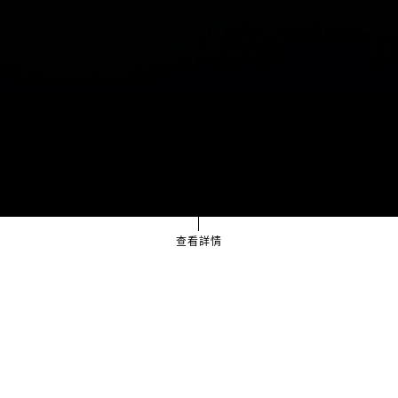
查看詳情
別出心裁的宴會，創造種種難
忘驚喜